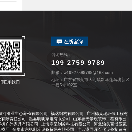
咨询热线：
199 2759 9789
邮箱：w19927599789@163.com
地址：广东省东莞市大朗镇新马莲马坑新区
扫联系我们
一巷5号102室
滁河渔业生态养殖有限公司
福达钢构有限公司
广州德克瑞环保工程有
业有限责任公司
温县明明家电有限公司
山东睿光景观装饰工程有限公
泽枫户外家具有限公司
上海寒呈制冷科技有限公司
河北泊头百博压瓦
气模厂
辛集市东弘制冷设备贸易有限公司
连云港同晖石化设备制造有