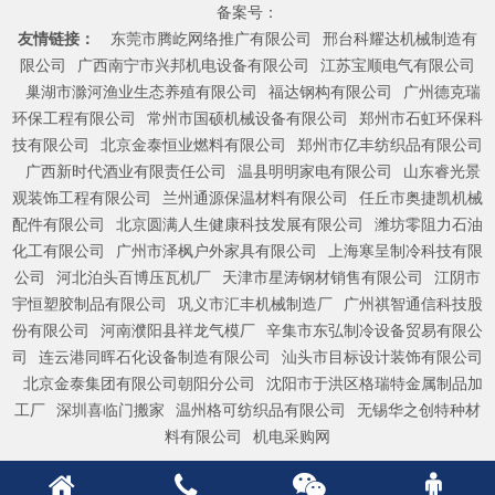
备案号：
友情链接：
东莞市腾屹网络推广有限公司
邢台科耀达机械制造有
限公司
广西南宁市兴邦机电设备有限公司
江苏宝顺电气有限公司
巢湖市滁河渔业生态养殖有限公司
福达钢构有限公司
广州德克瑞
环保工程有限公司
常州市国硕机械设备有限公司
郑州市石虹环保科
技有限公司
北京金泰恒业燃料有限公司
郑州市亿丰纺织品有限公司
广西新时代酒业有限责任公司
温县明明家电有限公司
山东睿光景
观装饰工程有限公司
兰州通源保温材料有限公司
任丘市奥捷凯机械
配件有限公司
北京圆满人生健康科技发展有限公司
潍坊零阻力石油
化工有限公司
广州市泽枫户外家具有限公司
上海寒呈制冷科技有限
公司
河北泊头百博压瓦机厂
天津市星涛钢材销售有限公司
江阴市
宇恒塑胶制品有限公司
巩义市汇丰机械制造厂
广州祺智通信科技股
份有限公司
河南濮阳县祥龙气模厂
辛集市东弘制冷设备贸易有限公
司
连云港同晖石化设备制造有限公司
汕头市目标设计装饰有限公司
北京金泰集团有限公司朝阳分公司
沈阳市于洪区格瑞特金属制品加
工厂
深圳喜临门搬家
温州格可纺织品有限公司
无锡华之创特种材
料有限公司
机电采购网