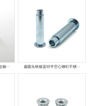
···
扁圆头铁镀蓝锌半空心铆钉不锈···