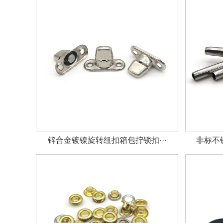
锌合金镀镍旋转纽扣箱包拧锁扣···
非标不锈