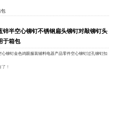
箱包
蓝锌半空心铆钉不锈钢扁头铆钉对敲铆钉头
用于箱包
空心铆钉金色鸡眼服装辅料电器产品零件空心铆钉过孔铆钉扣
有了！