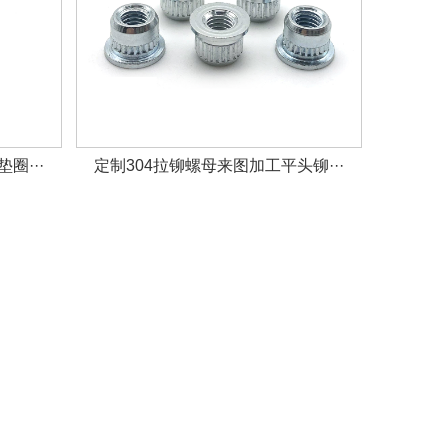
圈···
定制304拉铆螺母来图加工平头铆···