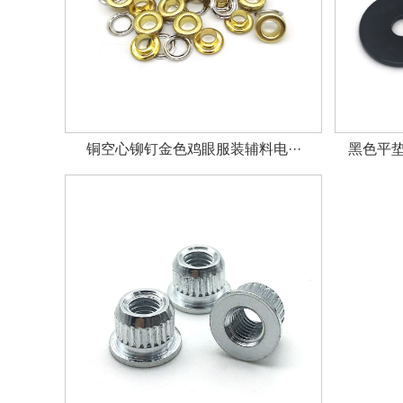
铜空心铆钉金色鸡眼服装辅料电···
黑色平垫圈