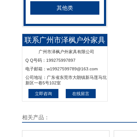
其他类
联系广州市泽枫户外家具
有限公司-我们是户外家具
广州市泽枫户外家具有限公司
Q Q号码：199275997897
厂家，更是户外家具专
电子邮箱：w19927599789@163.com
家！
公司地址：广东省东莞市大朗镇新马莲马坑
新区一巷5号102室
立即咨询
在线留言
相关产品：