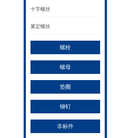
十字螺丝
紧定螺丝
螺栓
螺母
垫圈
铆钉
非标件