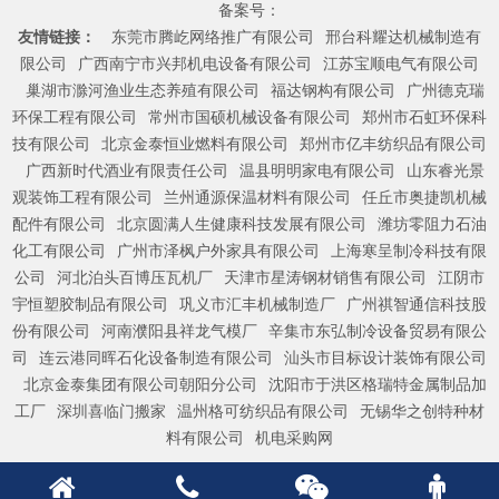
备案号：
友情链接：
东莞市腾屹网络推广有限公司
邢台科耀达机械制造有
限公司
广西南宁市兴邦机电设备有限公司
江苏宝顺电气有限公司
巢湖市滁河渔业生态养殖有限公司
福达钢构有限公司
广州德克瑞
环保工程有限公司
常州市国硕机械设备有限公司
郑州市石虹环保科
技有限公司
北京金泰恒业燃料有限公司
郑州市亿丰纺织品有限公司
广西新时代酒业有限责任公司
温县明明家电有限公司
山东睿光景
观装饰工程有限公司
兰州通源保温材料有限公司
任丘市奥捷凯机械
配件有限公司
北京圆满人生健康科技发展有限公司
潍坊零阻力石油
化工有限公司
广州市泽枫户外家具有限公司
上海寒呈制冷科技有限
公司
河北泊头百博压瓦机厂
天津市星涛钢材销售有限公司
江阴市
宇恒塑胶制品有限公司
巩义市汇丰机械制造厂
广州祺智通信科技股
份有限公司
河南濮阳县祥龙气模厂
辛集市东弘制冷设备贸易有限公
司
连云港同晖石化设备制造有限公司
汕头市目标设计装饰有限公司
北京金泰集团有限公司朝阳分公司
沈阳市于洪区格瑞特金属制品加
工厂
深圳喜临门搬家
温州格可纺织品有限公司
无锡华之创特种材
料有限公司
机电采购网